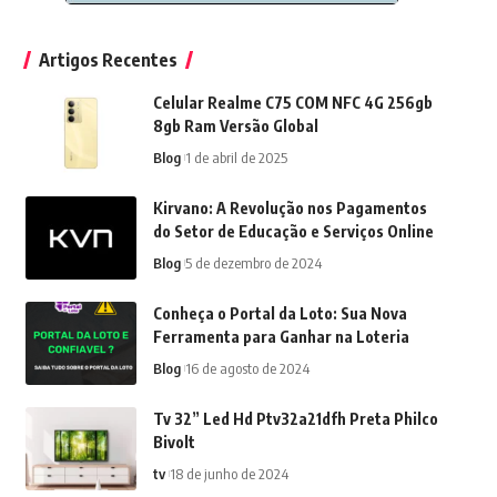
Artigos Recentes
Celular Realme C75 COM NFC 4G 256gb
8gb Ram Versão Global
Blog
1 de abril de 2025
Kirvano: A Revolução nos Pagamentos
do Setor de Educação e Serviços Online
Blog
5 de dezembro de 2024
Conheça o Portal da Loto: Sua Nova
Ferramenta para Ganhar na Loteria
Blog
16 de agosto de 2024
Tv 32” Led Hd Ptv32a21dfh Preta Philco
Bivolt
tv
18 de junho de 2024