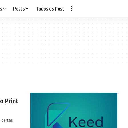
s
Posts
Todos os Post
o Print
 certas