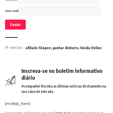
Seu e-mail
afiliado Shopee
,
ganhar dinheiro
,
Venda Online
MARCADO:
Inscreva-se no boletim informativo
diário
Acompanhe! Receba as últimas notícias diretamente na
sua caixa de entrada.
[mc4wp_form]
Ao se inscrever, você concorda com nossos
Termos de Uso
e reconhece as práticas de