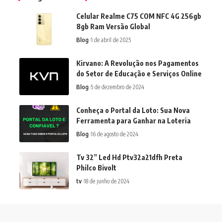
Celular Realme C75 COM NFC 4G 256gb
8gb Ram Versão Global
Blog
1 de abril de 2025
Kirvano: A Revolução nos Pagamentos
do Setor de Educação e Serviços Online
Blog
5 de dezembro de 2024
Conheça o Portal da Loto: Sua Nova
Ferramenta para Ganhar na Loteria
Blog
16 de agosto de 2024
Tv 32” Led Hd Ptv32a21dfh Preta
Philco Bivolt
tv
18 de junho de 2024