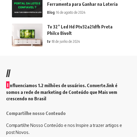
Ferramenta para Ganhar na Loteria
Blog
16 de agosto de 2024
Tv 32” Led Hd Ptv32a21dfh Preta
Philco Bivolt
tv
18 de junho de 2024
//
I
nfluenciamos 1.2 milhões de usuários. Converte.link é
somos a rede de marketing de Conteúdo que Mais vem
crescendo no Brasil
Compartilhe nosso Conteudo
Compartilhe Nosso Conteúdo e nos Inspire a trazer artigos e
post Novos.