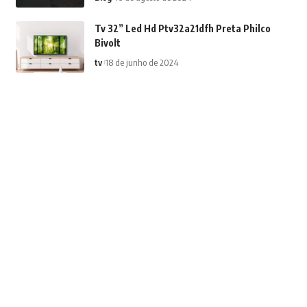
Tv 32” Led Hd Ptv32a21dfh Preta Philco
Bivolt
tv
18 de junho de 2024